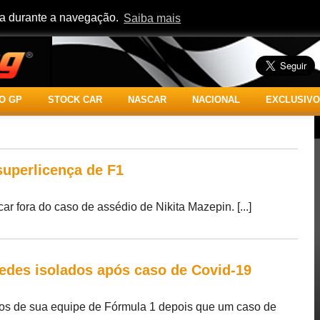
cia durante a navegação.
Saiba mais
O GP
STOCK CAR
NASCAR
NACIONAL
EXCLUSIVO
superlicença de F1
r fora do caso de assédio de Nikita Mazepin. [...]
edes isolados após caso de Covid-19
os de sua equipe de Fórmula 1 depois que um caso de