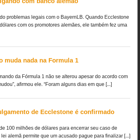
brigando com banco alemão
ndo problemas legais com o BayernLB. Quando Ecclestone
 dólares com os promotores alemães, ele também fez uma
ão muda nada na Formula 1
omando da Fórmula 1 não se alterou apesar do acordo com
dou”, afirmou ele. “Foram alguns dias em que [...]
julgamento de Ecclestone é confirmado
de 100 milhões de dólares para encerrar seu caso de
i alemã permite que um acusado pague para finalizar [...]