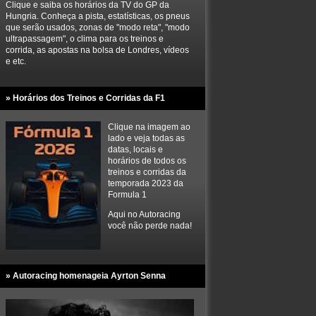
Clique e saiba os horários da TV do GP da
Hungria. Conheça a pista, estatísticas, os pneus
que serão usados, zonas de "modo reta", "modo
ultrapassagem", o clima para os treinos e
corrida, as apostas na bolsa de Londres, vídeos
e etc.
» Horários dos Treinos e Corridas da F1
Clique na imagem ao
lado e veja todas as
datas, locais e
horários de todos os
treinos e corridas da
temporada 2023 da
Formula 1
Aqui no Autoracing
você não perde nada!
» Autoracing homenageia Ayrton Senna