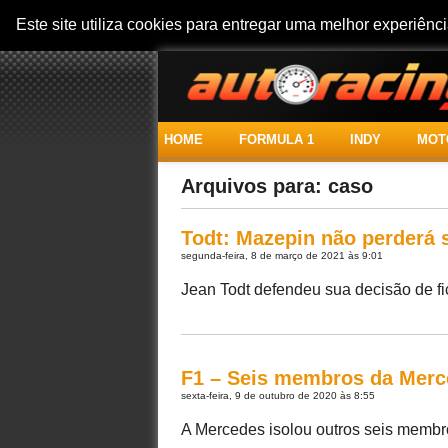
Este site utiliza cookies para entregar uma melhor experiên
HOME
FORMULA 1
INDY
MOT
Arquivos para: caso
Todt: Mazepin não perderá 
segunda-feira, 8 de março de 2021 às 9:01
Jean Todt defendeu sua decisão de fica
F1 – Seis membros da Merc
sexta-feira, 9 de outubro de 2020 às 8:55
A Mercedes isolou outros seis membr