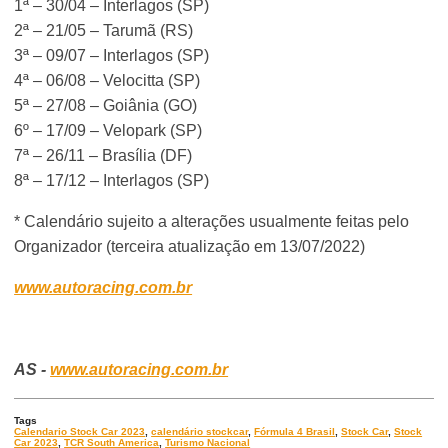
1ª – 30/04 – Interlagos (SP)
2ª – 21/05 – Tarumã (RS)
3ª – 09/07 – Interlagos (SP)
4ª – 06/08 – Velocitta (SP)
5ª – 27/08 – Goiânia (GO)
6º – 17/09 – Velopark (SP)
7ª – 26/11 – Brasília (DF)
8ª – 17/12 – Interlagos (SP)
* Calendário sujeito a alterações usualmente feitas pelo
Organizador (terceira atualização em 13/07/2022)
www.autoracing.com.br
AS -
www.autoracing.com.br
Tags
Calendario Stock Car 2023
,
calendário stockcar
,
Fórmula 4 Brasil
,
Stock Car
,
Stock
Car 2023
,
TCR South America
,
Turismo Nacional