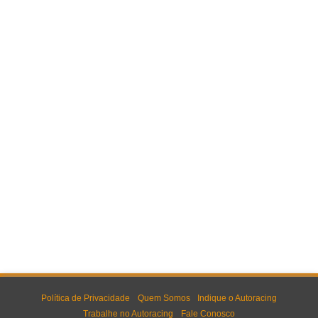
Política de Privacidade
Quem Somos
Indique o Autoracing
Trabalhe no Autoracing
Fale Conosco