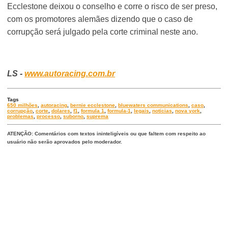
Ecclestone deixou o conselho e corre o risco de ser preso,
com os promotores alemães dizendo que o caso de
corrupção será julgado pela corte criminal neste ano.
LS -
www.autoracing.com.br
Tags
650 milhões
,
autoracing
,
bernie ecclestone
,
bluewaters communications
,
caso
,
corrupção
,
corte
,
dolares
,
f1
,
formula 1
,
formula-1
,
legais
,
noticias
,
nova york
,
problemas
,
processo
,
suborno
,
suprema
ATENÇÃO: Comentários com textos ininteligíveis ou que faltem com respeito ao
usuário não serão aprovados pelo moderador.