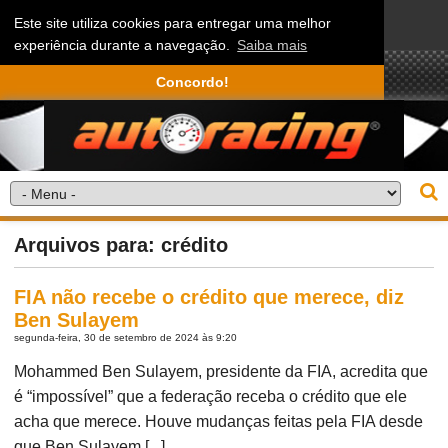
Este site utiliza cookies para entregar uma melhor
experiência durante a navegação.
Saiba mais
Concordo!
Arquivos para: crédito
FIA não recebe o crédito que merece, diz
Ben Sulayem
segunda-feira, 30 de setembro de 2024 às 9:20
Mohammed Ben Sulayem, presidente da FIA, acredita que
é “impossível” que a federação receba o crédito que ele
acha que merece. Houve mudanças feitas pela FIA desde
que Ben Sulayem [...]