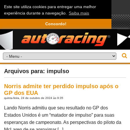
Este site utiliza cookies para entregar uma melhor
experiência durante a navegação.
Saiba mais
Concordo!
Arquivos para: impulso
Norris admite ter perdido impulso após o
GP dos EUA
quinta-feira, 24 de outubro de 2024 às 9:35
Lando Norris admitiu que seu resultado no GP dos
Estados Unidos é um “matador de impulso” para suas
esperanças de campeonato. As perspectivas do piloto da
McLaren de se aproximar [...]