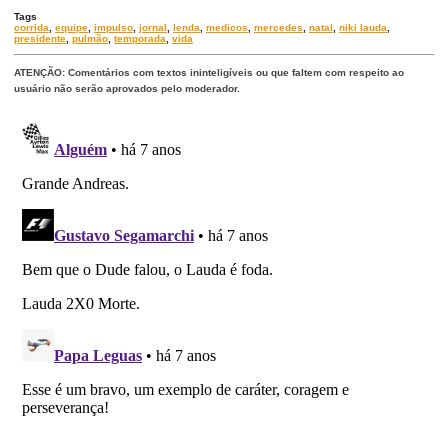
Tags
corrida
,
equipe
,
impulso
,
jornal
,
lenda
,
medicos
,
mercedes
,
natal
,
niki lauda
,
presidente
,
pulmão
,
temporada
,
vida
ATENÇÃO: Comentários com textos ininteligíveis ou que faltem com respeito ao
usuário não serão aprovados pelo moderador.