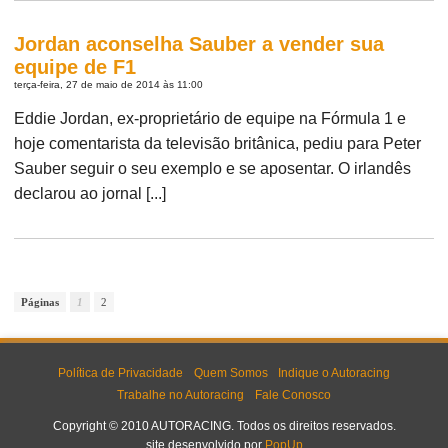
Jordan aconselha Sauber a vender sua
equipe de F1
terça-feira, 27 de maio de 2014 às 11:00
Eddie Jordan, ex-proprietário de equipe na Fórmula 1 e
hoje comentarista da televisão britânica, pediu para Peter
Sauber seguir o seu exemplo e se aposentar. O irlandês
declarou ao jornal [...]
Páginas
1
2
Política de Privacidade
Quem Somos
Indique o Autoracing
Trabalhe no Autoracing
Fale Conosco
Copyright © 2010 AUTORACING. Todos os direitos reservados.
site desenvolvido por
PopUp