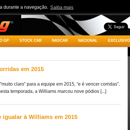
cia durante a navegação.
Saiba mais
O GP
STOCK CAR
NASCAR
NACIONAL
EXCLUSIVO
corridas em 2015
“muito claro” para a equipe em 2015, “e é vencer corridas”.
sta temporada, a Williams marcou nove pódios [...]
e igualar à Williams em 2015