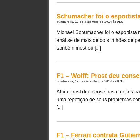
Schumacher foi o esportist
quarta-feira, 17 de dezembro de 2014 às 9:37
Michael Schumacher foi o esportista
análise de mais de dois trilhões de p
também mostrou [...]
F1 – Wolff: Prost deu cons
quarta-feira, 17 de dezembro de 2014 às 9:33
Alain Prost deu conselhos cruciais p
uma repetição de seus problemas co
[...]
F1 – Ferrari contrata Gutier