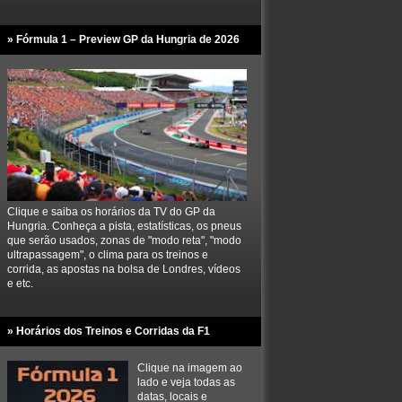
» Fórmula 1 – Preview GP da Hungria de 2026
Clique e saiba os horários da TV do GP da
Hungria. Conheça a pista, estatísticas, os pneus
que serão usados, zonas de "modo reta", "modo
ultrapassagem", o clima para os treinos e
corrida, as apostas na bolsa de Londres, vídeos
e etc.
» Horários dos Treinos e Corridas da F1
Clique na imagem ao
lado e veja todas as
datas, locais e