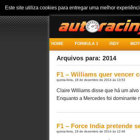
Este site utiliza cookies para entregar uma melhor experiên
HOME
FORMULA 1
INDY
MOT
Arquivos para: 2014
F1 – Williams quer vencer 
quinta-feira, 18 de dezembro de 2014 às 13:53
Claire Williams disse que há um alvo 
Enquanto a Mercedes foi dominante ne
F1 – Force India pretende s
quinta-feira, 18 de dezembro de 2014 às 12:46