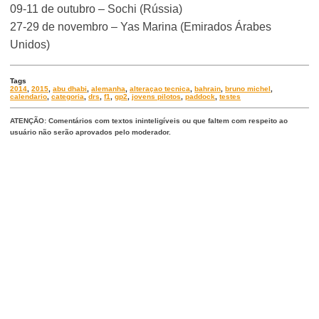
09-11 de outubro – Sochi (Rússia)
27-29 de novembro – Yas Marina (Emirados Árabes
Unidos)
Tags
2014
,
2015
,
abu dhabi
,
alemanha
,
alteraçao tecnica
,
bahrain
,
bruno michel
,
calendario
,
categoria
,
drs
,
f1
,
gp2
,
jovens pilotos
,
paddock
,
testes
ATENÇÃO: Comentários com textos ininteligíveis ou que faltem com respeito ao
usuário não serão aprovados pelo moderador.