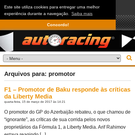
Este site utiliza cookies para entregar uma melhor
experiência durante a navegação.
Saiba mais
Concordo!
Arquivos para: promotor
F1 – Promotor de Baku responde às críticas
da Liberty Media
quarta-feira, 15 de março de 2017 às 14:21
O promotor do GP do Azerbaijão rebateu, o que chamou de
“ignorante”, as críticas de sua corrida pelos novos
proprietários da Fórmula 1, a Liberty Media. Arif Rahimov
estava reagindo [...]