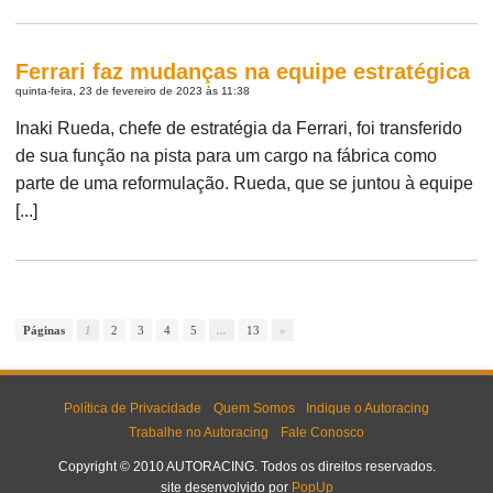
Ferrari faz mudanças na equipe estratégica
quinta-feira, 23 de fevereiro de 2023 às 11:38
Inaki Rueda, chefe de estratégia da Ferrari, foi transferido
de sua função na pista para um cargo na fábrica como
parte de uma reformulação. Rueda, que se juntou à equipe
[...]
Páginas
1
2
3
4
5
...
13
»
Política de Privacidade
Quem Somos
Indique o Autoracing
Trabalhe no Autoracing
Fale Conosco
Copyright © 2010 AUTORACING. Todos os direitos reservados.
site desenvolvido por
PopUp