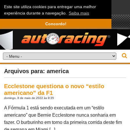
Este site utiliza cookies para entregar uma melhor
experiência durante a navegação.
Saiba mais
Concordo!
Arquivos para: america
Ecclestone questiona o novo “estilo
americano” da F1
domingo, 8 de maio de 2022 às 9:35
A Fórmula 1 está sendo executada em um “estilo
americano” que Bernie Ecclestone nunca sonharia em
fazer. O burburinho em torno da primeira corrida deste fim
de semana em Miami [...]