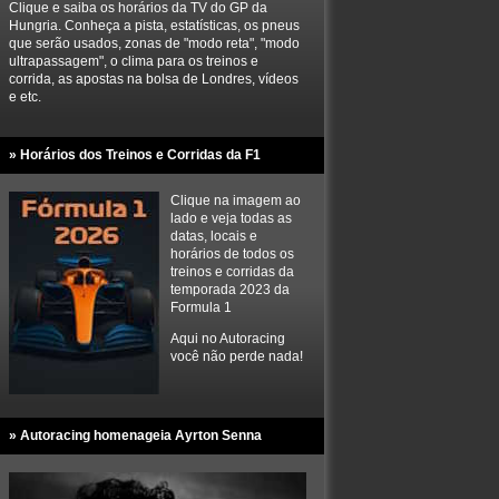
Clique e saiba os horários da TV do GP da
Hungria. Conheça a pista, estatísticas, os pneus
que serão usados, zonas de "modo reta", "modo
ultrapassagem", o clima para os treinos e
corrida, as apostas na bolsa de Londres, vídeos
e etc.
» Horários dos Treinos e Corridas da F1
Clique na imagem ao
lado e veja todas as
datas, locais e
horários de todos os
treinos e corridas da
temporada 2023 da
Formula 1
Aqui no Autoracing
você não perde nada!
» Autoracing homenageia Ayrton Senna