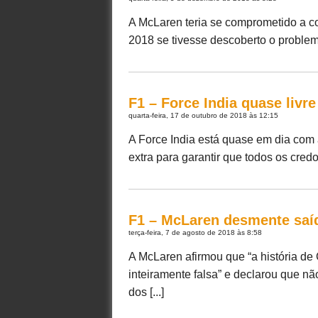
A McLaren teria se comprometido a co
2018 se tivesse descoberto o problema 
F1 – Force India quase livre
quarta-feira, 17 de outubro de 2018 às 12:15
A Force India está quase em dia com 
extra para garantir que todos os cred
F1 – McLaren desmente saí
terça-feira, 7 de agosto de 2018 às 8:58
A McLaren afirmou que “a história de C
inteiramente falsa” e declarou que nã
dos [...]