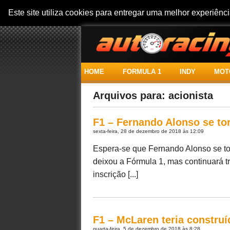
Este site utiliza cookies para entregar uma melhor experiên
HOME
FORMULA 1
INDY
MOT
Arquivos para: acionista
F1 – Fernando Alonso se to
sexta-feira, 28 de dezembro de 2018 às 12:09
Espera-se que Fernando Alonso se to
deixou a Fórmula 1, mas continuará 
inscrição [...]
F1 – McLaren teria constru
quarta-feira, 5 de dezembro de 2018 às 8:28