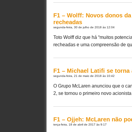
F1 – Wolff: Novos donos da 
recheadas
segunda-feira, 30 de julho de 2018 às 12:04
Toto Wolff diz que há “muitos potenci
recheadas e uma compreensão de quan
F1 – Michael Latifi se torn
segunda-feira, 21 de maio de 2018 às 10:42
O Grupo McLaren anunciou que o canad
2, se tornou o primeiro novo acionist
F1 – Ojjeh: McLaren não po
terça-feira, 18 de abril de 2017 às 9:17