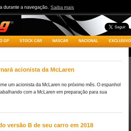
cia durante a navegação.
Saiba mais
O GP
STOCK CAR
NASCAR
NACIONAL
EXCLUSIVO
rnará acionista da McLaren
rne um acionista da McLaren no próximo mês. O espanhol
trabalhando com a McLaren em preparação para sua
ído versão B de seu carro em 2018