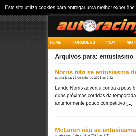
Este site utiliza cookies para entregar uma melhor experiên
HOME
FORMULA 1
INDY
MOT
Arquivos para: entusiasmo
Norris não se entusiasma d
quarta-feira, 12 de julho de 2023 às 9:32
Lando Norris advertiu contra a possib
duas próximas corridas da temporada 
anteriormente pouco competitivo [...]
McLaren não se entusiasma
quinta-feira, 6 de abril de 2023 às 9:31