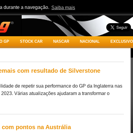
cia durante a navegação.
Saiba mais
O GP
STOCK CAR
NASCAR
NACIONAL
EXCLUSIVO
emais com resultado de Silverstone
ilidade de repetir sua performance do GP da Inglaterra nas
2023. Várias atualizações ajudaram a transformar o
 com pontos na Austrália