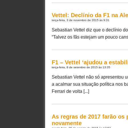
Vettel: Declínio da F1 na A
terça-feira, 3 de novembro de 2015 às 9:31
Sebastian Vettel diz que o declínio d
“Talvez os fãs estejam um pouco cansa
F1 – Vettel ‘ajudou a estabil
terça-feira, 8 de setembro de 2015 às 13:35
Sebastian Vettel não só apresentou u
a acalmar sua situação política nos b
Ferrari de volta [...]
As regras de 2017 farão os 
novamente