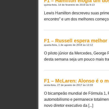
F1 – Hamilton elogia um do
quinta-feira, 14 de fevereiro de 2019 às 9:13
Lewis Hamilton descreveu suas prime
encontro” e um dos melhores começos 
F1 – Russell espera melhor
quarta-feira, 1 de agosto de 2018 às 12:12
O piloto júnior da Mercedes, George 
desta semana seja um pouco mais tranq
F1 – McLaren: Alonso é o 
sexta-feira, 27 de janeiro de 2017 às 13:33
O bicampeão mundial de Fórmula 1, F
automobilismo e permanece totalmen
novo diretor executivo da [...]