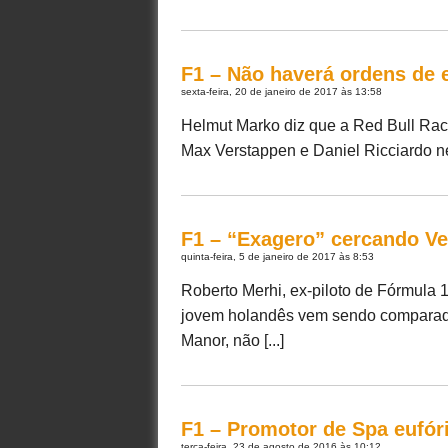
F1 – Não haverá ordens de 
sexta-feira, 20 de janeiro de 2017 às 13:58
Helmut Marko diz que a Red Bull Raci
Max Verstappen e Daniel Ricciardo ne
F1 – “Exagero” cercando Ve
quinta-feira, 5 de janeiro de 2017 às 8:53
Roberto Merhi, ex-piloto de Fórmula 
jovem holandês vem sendo comparado
Manor, não [...]
F1 – Promotor de Spa eufór
terça-feira, 23 de agosto de 2016 às 10:12