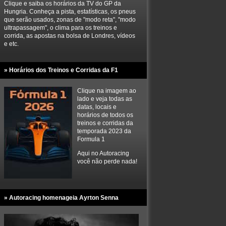
Clique e saiba os horários da TV do GP da
Hungria. Conheça a pista, estatísticas, os pneus
que serão usados, zonas de "modo reta", "modo
ultrapassagem", o clima para os treinos e
corrida, as apostas na bolsa de Londres, vídeos
e etc.
» Horários dos Treinos e Corridas da F1
Clique na imagem ao
lado e veja todas as
datas, locais e
horários de todos os
treinos e corridas da
temporada 2023 da
Formula 1
Aqui no Autoracing
você não perde nada!
» Autoracing homenageia Ayrton Senna