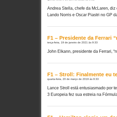
Andrea Stella, chefe da McLaren, di
Lando Norris e Oscar Piastri no GP da 
F1 – Presidente da Ferrari 
terça-feira, 19 de janeiro de 2021 às 9:33
John Elkann, presidente da Ferrari, “nã
F1 – Stroll: Finalmente eu 
quarta-feira, 20 de março de 2019 às 9:33
Lance Stroll está entusiasmado por t
3 Europeia fez sua estreia na Fórmul