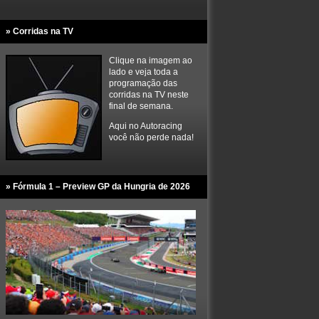
» Corridas na TV
Clique na imagem ao
lado e veja toda a
programação das
corridas na TV neste
final de semana.
Aqui no Autoracing
você não perde nada!
» Fórmula 1 – Preview GP da Hungria de 2026