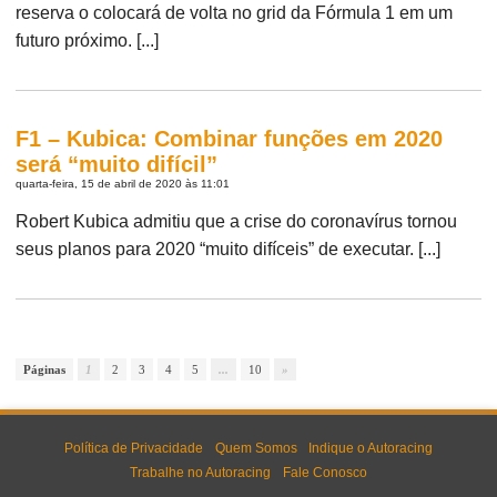
reserva o colocará de volta no grid da Fórmula 1 em um
futuro próximo. [...]
F1 – Kubica: Combinar funções em 2020
será “muito difícil”
quarta-feira, 15 de abril de 2020 às 11:01
Robert Kubica admitiu que a crise do coronavírus tornou
seus planos para 2020 “muito difíceis” de executar. [...]
Páginas
1
2
3
4
5
...
10
»
Política de Privacidade
Quem Somos
Indique o Autoracing
Trabalhe no Autoracing
Fale Conosco