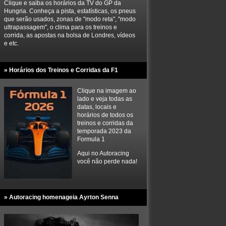
Clique e saiba os horários da TV do GP da
Hungria. Conheça a pista, estatísticas, os pneus
que serão usados, zonas de "modo reta", "modo
ultrapassagem", o clima para os treinos e
corrida, as apostas na bolsa de Londres, vídeos
e etc.
» Horários dos Treinos e Corridas da F1
Clique na imagem ao
lado e veja todas as
datas, locais e
horários de todos os
treinos e corridas da
temporada 2023 da
Formula 1
Aqui no Autoracing
você não perde nada!
» Autoracing homenageia Ayrton Senna