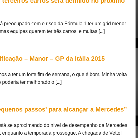
 terceiros carros será definido no próximo
tá preocupado com o risco da Fórmula 1 ter um grid menor
 equipes querem ter três carros, e muitas [...]
ficação – Manor – GP da Itália 2015
os a ter um forte fim de semana, o que é bom. Minha volta
 poderia ter melhorado o [...]
‘pequenos passos’ para alcançar a Mercedes”
i está se aproximando do nível de desempenho da Mercedes
 enquanto a temporada prossegue. A chegada de Vettel