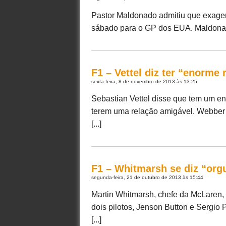
Pastor Maldonado admitiu que exagero
sábado para o GP dos EUA. Maldonado 
F1 – Vettel diz ter “enorme
sexta-feira, 8 de novembro de 2013 às 13:25
Sebastian Vettel disse que tem um e
terem uma relação amigável. Webber s
[...]
F1 – Whitmarsh se diz “org
segunda-feira, 21 de outubro de 2013 às 15:44
Martin Whitmarsh, chefe da McLaren, 
dois pilotos, Jenson Button e Sergio
[...]