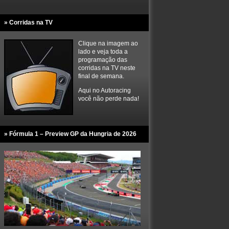
» Corridas na TV
Clique na imagem ao
lado e veja toda a
programação das
corridas na TV neste
final de semana.
Aqui no Autoracing
você não perde nada!
» Fórmula 1 – Preview GP da Hungria de 2026