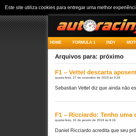
Este site utiliza cookies para entregar uma melhor experiên
HOME
FORMULA 1
INDY
MOT
Arquivos para: próximo
F1 – Vettel descarta apose
quarta-feira, 27 de novembro de 2019 às 9:29
Sebastian Vettel diz que ainda não est
F1 – Ricciardo: Tenho uma d
quarta-feira, 31 de janeiro de 2018 às 9:19
Daniel Ricciardo acredita que seu pr