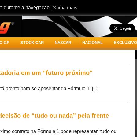
cia durante a navegação.
Saiba mais
O GP
STOCK CAR
NASCAR
NACIONAL
EXCLUSIVO
ntadoria em um “futuro próximo”
á pronto para se aposentar da Fórmula 1. [...]
ecisão de “tudo ou nada” pela frente
óximo contrato na Fórmula 1 pode representar “tudo ou