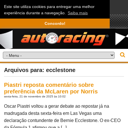
Este site utiliza cookies para entregar uma melhor
experiência durante a navegação.
Saiba mais
Concordo!
Arquivos para: ecclestone
Piastri reposta comentário sobre
preferência da McLaren por Norris
sexta-feira, 21 de novembro de 2025 às 10:02
Oscar Piastri voltou a gerar debate ao repostar já na
madrugada desta sexta-feira em Las Vegas uma
declaração contundente de Bernie Ecclestone. O ex-CEO
da Fórmula 1 afirmou que a [...]