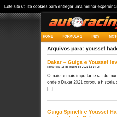
Este site utiliza cookies para entregar uma melhor experiên
HOME
FORMULA 1
INDY
MOT
Arquivos para: youssef had
Dakar – Guiga e Youssef lev
sexta-feira, 15 de janeiro de 2021 às 14:05
O maior e mais importante rali do mun
onde o Dakar 2021 coroou a história
[...]
Guiga Spinelli e Youssef H