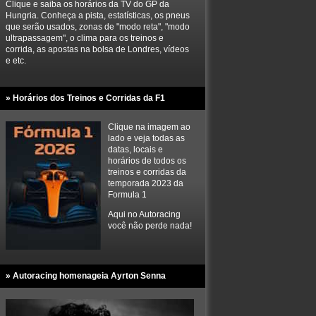
Clique e saiba os horários da TV do GP da
Hungria. Conheça a pista, estatísticas, os pneus
que serão usados, zonas de "modo reta", "modo
ultrapassagem", o clima para os treinos e
corrida, as apostas na bolsa de Londres, vídeos
e etc.
» Horários dos Treinos e Corridas da F1
Clique na imagem ao
lado e veja todas as
datas, locais e
horários de todos os
treinos e corridas da
temporada 2023 da
Formula 1
Aqui no Autoracing
você não perde nada!
» Autoracing homenageia Ayrton Senna