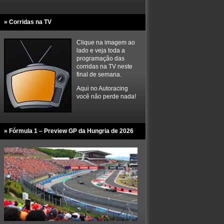
» Corridas na TV
Clique na imagem ao
lado e veja toda a
programação das
corridas na TV neste
final de semana.
Aqui no Autoracing
você não perde nada!
» Fórmula 1 – Preview GP da Hungria de 2026