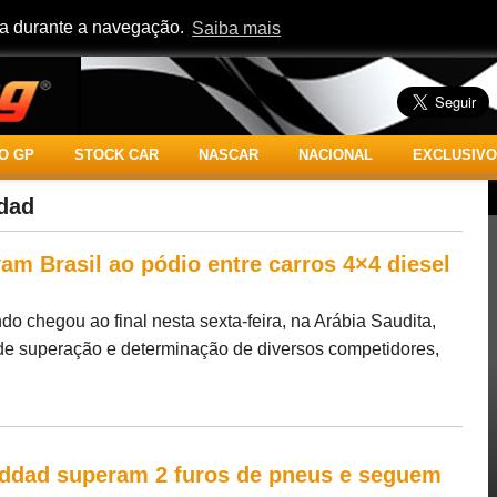
cia durante a navegação.
Saiba mais
O GP
STOCK CAR
NASCAR
NACIONAL
EXCLUSIVO
dad
am Brasil ao pódio entre carros 4×4 diesel
do chegou ao final nesta sexta-feira, na Arábia Saudita,
 de superação e determinação de diversos competidores,
addad superam 2 furos de pneus e seguem