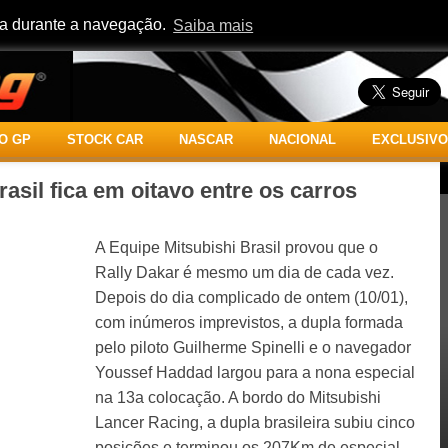
cia durante a navegação.
Saiba mais
O GP
STOCK CAR
NASCAR
NACIONAL
EXCLUSIVO
asil fica em oitavo entre os carros
A Equipe Mitsubishi Brasil provou que o
Rally Dakar é mesmo um dia de cada vez.
Depois do dia complicado de ontem (10/01),
com inúmeros imprevistos, a dupla formada
pelo piloto Guilherme Spinelli e o navegador
Youssef Haddad largou para a nona especial
na 13a colocação. A bordo do Mitsubishi
Lancer Racing, a dupla brasileira subiu cinco
posições e terminou os 207Km de especial