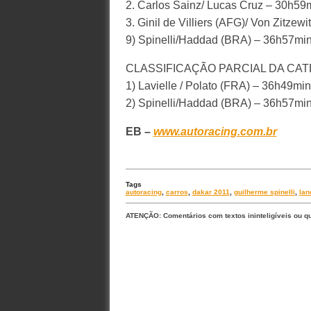
2. Carlos Sainz/ Lucas Cruz – 30h59
3. Ginil de Villiers (AFG)/ Von Zitze
9) Spinelli/Haddad (BRA) – 36h57mi
CLASSIFICAÇÃO PARCIAL DA CAT
1) Lavielle / Polato (FRA) – 36h49mi
2) Spinelli/Haddad (BRA) – 36h57mi
EB –
www.autoracing.com.br
Tags
autoracing
,
carros
,
dakar 2011
,
guilherme spinelli
,
lan
ATENÇÃO: Comentários com textos ininteligíveis ou q