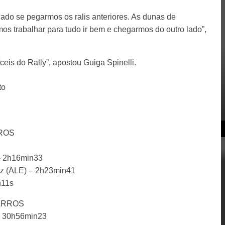
cado se pegarmos os ralis anteriores. As dunas de
s trabalhar para tudo ir bem e chegarmos do outro lado”,
ceis do Rally”, apostou Guiga Spinelli.
to
ROS
 – 2h16min33
witz (ALE) – 2h23min41
n11s
ARROS
k- 30h56min23