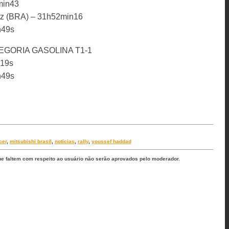
min43
witz (BRA) – 31h52min16
n49s
EGORIA GASOLINA T1-1
n19s
n49s
cer
,
mitsubishi brasil
,
noticias
,
rally
,
youssef haddad
ue faltem com respeito ao usuário não serão aprovados pelo moderador.