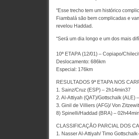
“Esse trecho tem um histórico compli
Fiambalá são bem complicadas e vamo
revelou Haddad.
“Será um dia longo e um dos mais difí
10ª ETAPA (12/01) – Copiapo/Chileci
Deslocamento: 686km
Especial: 176km
RESULTADOS 9ª ETAPA NOS CAR
1. Sainz/Cruz (ESP) – 2h14min37
2. Al-Attiyah (QAT)/Gottschalk (ALE)
3. Ginil de Villiers (AFG)/ Von Zitze
8) Spinelli/Haddad (BRA) – 02h44mi
CLASSIFICAÇÃO PARCIAL DOS C
1. Nasser Al-Attiyah/ Timo Gottschal