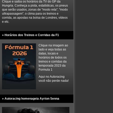
Clique e saiba os horários da TV do GP da
Hungria. Conheça a pista, estatísticas, os pneus
que serão usados, zonas de "modo reta", "modo
ultrapassagem", o clima para os treinos e
corrida, as apostas na bolsa de Londres, vídeos
e etc.
» Horários dos Treinos e Corridas da F1
Clique na imagem ao
lado e veja todas as
datas, locais e
horários de todos os
treinos e corridas da
temporada 2023 da
Formula 1
Aqui no Autoracing
você não perde nada!
» Autoracing homenageia Ayrton Senna