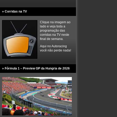
» Corridas na TV
Clique na imagem ao
lado e veja toda a
programação das
corridas na TV neste
final de semana.
Aqui no Autoracing
você não perde nada!
» Fórmula 1 – Preview GP da Hungria de 2026