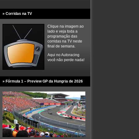
» Corridas na TV
Clique na imagem ao
lado e veja toda a
programação das
corridas na TV neste
final de semana.
Aqui no Autoracing
você não perde nada!
» Fórmula 1 – Preview GP da Hungria de 2026