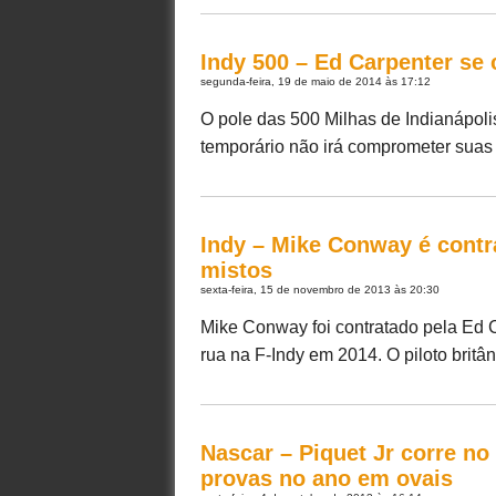
Indy 500 – Ed Carpenter se
segunda-feira, 19 de maio de 2014 às 17:12
O pole das 500 Milhas de Indianápolis
temporário não irá comprometer suas 
Indy – Mike Conway é contr
mistos
sexta-feira, 15 de novembro de 2013 às 20:30
Mike Conway foi contratado pela Ed C
rua na F-Indy em 2014. O piloto britân
Nascar – Piquet Jr corre n
provas no ano em ovais