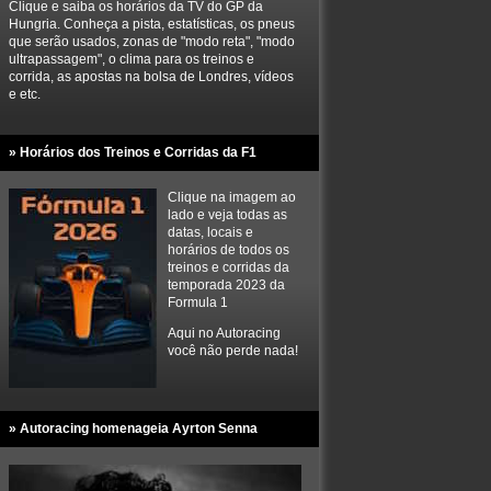
Clique e saiba os horários da TV do GP da
Hungria. Conheça a pista, estatísticas, os pneus
que serão usados, zonas de "modo reta", "modo
ultrapassagem", o clima para os treinos e
corrida, as apostas na bolsa de Londres, vídeos
e etc.
» Horários dos Treinos e Corridas da F1
Clique na imagem ao
lado e veja todas as
datas, locais e
horários de todos os
treinos e corridas da
temporada 2023 da
Formula 1
Aqui no Autoracing
você não perde nada!
» Autoracing homenageia Ayrton Senna