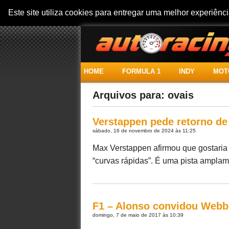
Este site utiliza cookies para entregar uma melhor experiên
HOME
FORMULA 1
INDY
MOT
Arquivos para: ovais
Verstappen pede retorno de 
sábado, 16 de novembro de 2024 às 11:25
Max Verstappen afirmou que gostaria 
“curvas rápidas”. É uma pista amplamen
F1 – Alonso convidou Webbe
domingo, 7 de maio de 2017 às 10:39