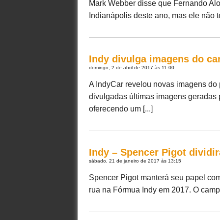
Mark Webber disse que Fernando Alon
Indianápolis deste ano, mas ele não te
Indy divulga imagens do ca
domingo, 2 de abril de 2017 às 11:00
A IndyCar revelou novas imagens do p
divulgadas últimas imagens geradas p
oferecendo um [...]
Indy – Spencer Pigot divid
sábado, 21 de janeiro de 2017 às 13:15
Spencer Pigot manterá seu papel como
rua na Fórmua Indy em 2017. O campeã