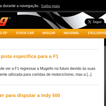
cia durante a navegação.
Saiba mais
O GP
STOCK CAR
NASCAR
NACIONAL
EXCLUSIVO
pista específica para a F1
de ver a F1 regressar a Mugello no futuro devido às suas
te utilizada para corridas de motociclismo, mas a [...]
r para disputar a Indy 500