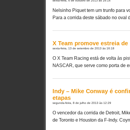
sexta-feira, 4 de outubro de 2013 às 16:14
Nelsinho Piquet tem um trunfo para vo
Para a corrida deste sábado no oval d
X Team promove estreia de
sexta-feira, 13 de setembro de 2013 às 16:18
O X Team Racing está de volta às pist
NASCAR, que serve como porta de entra
Indy – Mike Conway é confi
etapas
segunda-feira, 8 de julho de 2013 às 12:29
O vencedor da corrida de Detroit, Mi
de Toronto e Houston da F-Indy. Coyne 