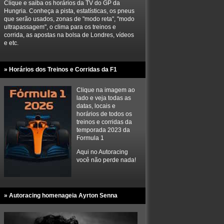
Clique e saiba os horários da TV do GP da
Hungria. Conheça a pista, estatísticas, os pneus
que serão usados, zonas de "modo reta", "modo
ultrapassagem", o clima para os treinos e
corrida, as apostas na bolsa de Londres, vídeos
e etc.
» Horários dos Treinos e Corridas da F1
Clique na imagem ao
lado e veja todas as
datas, locais e
horários de todos os
treinos e corridas da
temporada 2023 da
Formula 1
Aqui no Autoracing
você não perde nada!
» Autoracing homenageia Ayrton Senna