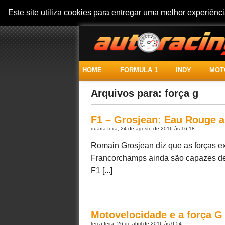
Este site utiliza cookies para entregar uma melhor experiên
HOME
FORMULA 1
INDY
MOT
Arquivos para: força g
F1 – Grosjean: Eau Rouge a
quarta-feira, 24 de agosto de 2016 às 16:18
Romain Grosjean diz que as forças 
Francorchamps ainda são capazes de f
F1 [...]
Motovelocidade e a força G
terça-feira, 26 de abril de 2016 às 0:54