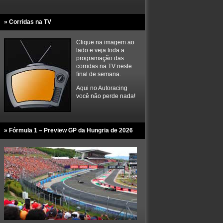
» Corridas na TV
Clique na imagem ao
lado e veja toda a
programação das
corridas na TV neste
final de semana.
Aqui no Autoracing
você não perde nada!
» Fórmula 1 – Preview GP da Hungria de 2026