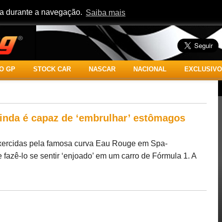
cia durante a navegação.
Saiba mais
O GP
STOCK CAR
NASCAR
NACIONAL
EXCLUSIVO
inda é capaz de ‘embrulhar’ estômagos
exercidas pela famosa curva Eau Rouge em Spa-
azê-lo se sentir ‘enjoado’ em um carro de Fórmula 1. A