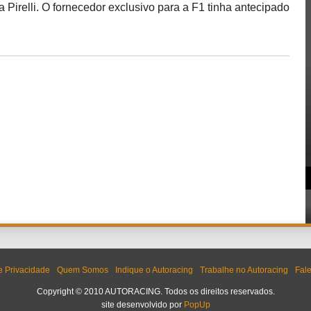
a Pirelli. O fornecedor exclusivo para a F1 tinha antecipado
de Privacidade
Quem Somos
Indique o Autoracing
Trabalhe no Autoracing
Fal
Copyright © 2010 AUTORACING. Todos os direitos reservados.
site desenvolvido por
PopUp