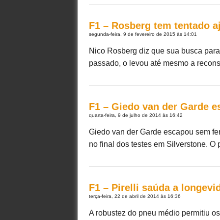
F1 – Rosberg tem tentado aj
segunda-feira, 9 de fevereiro de 2015 às 14:01
Nico Rosberg diz que sua busca para s
passado, o levou até mesmo a reconsid
F1 – Giedo van der Garde e
quarta-feira, 9 de julho de 2014 às 16:42
Giedo van der Garde escapou sem fer
no final dos testes em Silverstone. O p
F1 – Pirelli saúda a longevi
terça-feira, 22 de abril de 2014 às 16:36
A robustez do pneu médio permitiu os