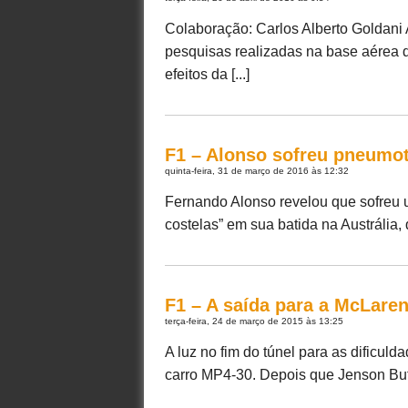
Colaboração: Carlos Alberto Goldani
pesquisas realizadas na base aérea d
efeitos da [...]
F1 – Alonso sofreu pneumotó
quinta-feira, 31 de março de 2016 às 12:32
Fernando Alonso revelou que sofreu 
costelas” em sua batida na Austrália, 
F1 – A saída para a McLare
terça-feira, 24 de março de 2015 às 13:25
A luz no fim do túnel para as dificu
carro MP4-30. Depois que Jenson Butt