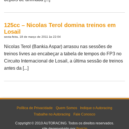
125cc – Nicolas Terol domina treinos em
Losail
sexta-feira, 18 de março de 2011 às 22:04
Nicolas Terol (Bankia Aspar) arrasou nas sessões de
treinos livres ao encabeçar a tabela de tempos do FP3 no
Circuito Internacional de Losail, a última sessão de treinos
antes da [...]
Política de Privacidade
Quem Somos
Indique o Autoracing
Trabalhe no Autoracing
Fale Conosco
Copyright © 2010 AUTORACING. Todos os direitos reservados.
site desenvolvido por
PopUp