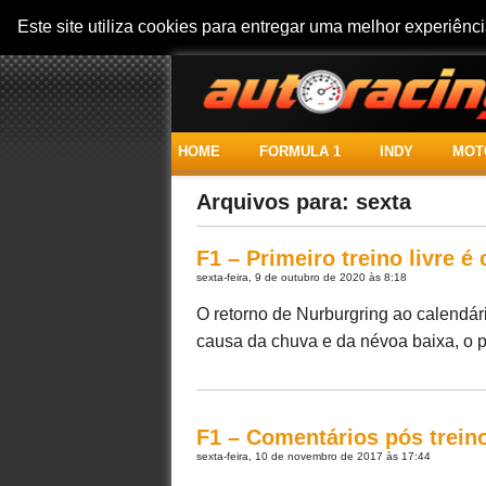
Este site utiliza cookies para entregar uma melhor experiên
HOME
FORMULA 1
INDY
MOT
Arquivos para: sexta
F1 – Primeiro treino livre 
sexta-feira, 9 de outubro de 2020 às 8:18
O retorno de Nurburgring ao calendár
causa da chuva e da névoa baixa, o pri
F1 – Comentários pós treino
sexta-feira, 10 de novembro de 2017 às 17:44