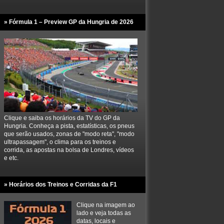
» Fórmula 1 – Preview GP da Hungria de 2026
Clique e saiba os horários da TV do GP da
Hungria. Conheça a pista, estatísticas, os pneus
que serão usados, zonas de "modo reta", "modo
ultrapassagem", o clima para os treinos e
corrida, as apostas na bolsa de Londres, vídeos
e etc.
» Horários dos Treinos e Corridas da F1
Clique na imagem ao
lado e veja todas as
datas, locais e