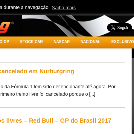
cia durante a navegação.
Saiba mais
O GP
STOCK CAR
NASCAR
NACIONAL
EXCLUSIVO
é cancelado em Nurburgring
io da Fórmula 1 tem sido decepcionante até agora. Por
meiro treino livre foi cancelado porque o [...]
s livres – Red Bull – GP do Brasil 2017