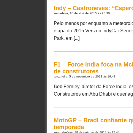
Indy – Castroneves: “Esper
sexta-feira, 10 de abril de 2015 às 23:30
Pelo menos por enquanto a meteorol
etapa do 2015 Verizon IndyCar Serie
Park, em [...]
F1 – Force India foca na M
de construtores
terça-feira, 5 de novembro de 2013 às 16:48
Bob Fernley, diretor da Force India, 
Construtores em Abu Dhabi e quer agor
MotoGP – Bradl confiante q
temporada
segunda-feira, 28 de outubro de 2013 às 12:44