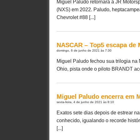
Miguel Paludo retornará à JR Motorsp
(NXS) em 2022. Paludo, heptacampeão
Chevrolet #88 [...]
NASCAR – Top5 escapa de Mi
domingo, 6 de junho de 2021 às 7:30
Miguel Paludo fechou sua trilogia n
Ohio, pista onde o piloto BRANDT acel
Miguel Paludo encerra em M
sexta-feira, 4 de junho de 2021 às 8:10
Exatos sete dias depois de estrear 
conhecido, igualando o recorde histór
[...]