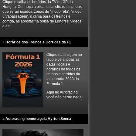
Clique e saiba os horários da TV do GP da
Hungria. Conheça a pista, estatísticas, os pneus
que serão usados, zonas de "modo reta", "modo
ultrapassagem", o clima para os treinos e
corrida, as apostas na bolsa de Londres, vídeos
e etc.
» Horários dos Treinos e Corridas da F1
Clique na imagem ao
lado e veja todas as
datas, locais e
horários de todos os
treinos e corridas da
temporada 2023 da
Formula 1
Aqui no Autoracing
você não perde nada!
» Autoracing homenageia Ayrton Senna