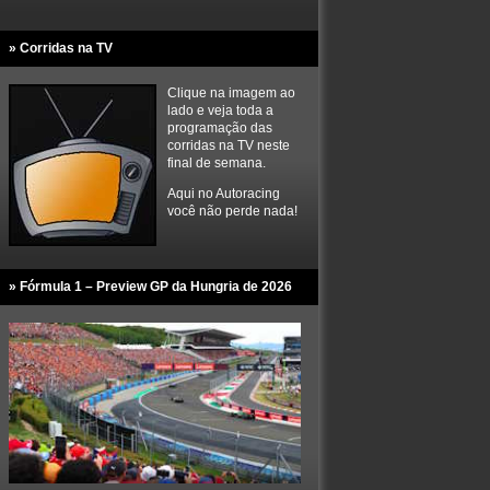
» Corridas na TV
Clique na imagem ao
lado e veja toda a
programação das
corridas na TV neste
final de semana.
Aqui no Autoracing
você não perde nada!
» Fórmula 1 – Preview GP da Hungria de 2026