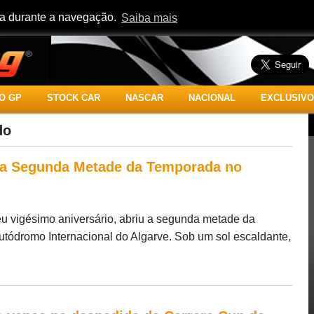
cia durante a navegação.
Saiba mais
O GP
STOCK CAR
NASCAR
NACIONAL
EXCLUSIVO
do
 da Segunda Metade da Temporada no
 vigésimo aniversário, abriu a segunda metade da
tódromo Internacional do Algarve. Sob um sol escaldante,