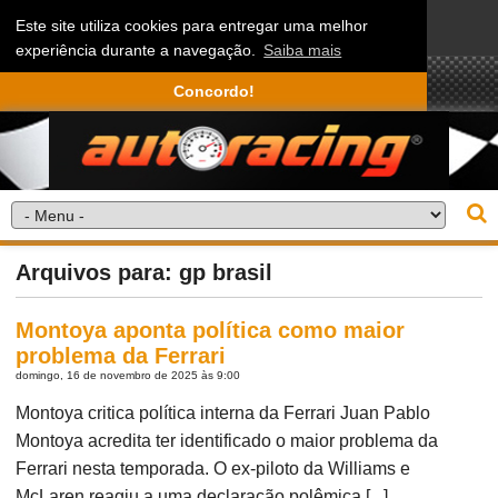
Este site utiliza cookies para entregar uma melhor
experiência durante a navegação.
Saiba mais
Concordo!
Arquivos para: gp brasil
Montoya aponta política como maior
problema da Ferrari
domingo, 16 de novembro de 2025 às 9:00
Montoya critica política interna da Ferrari Juan Pablo
Montoya acredita ter identificado o maior problema da
Ferrari nesta temporada. O ex-piloto da Williams e
McLaren reagiu a uma declaração polêmica [...]