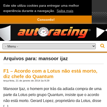
Este site utiliza cookies para entregar uma melhor
experiência durante a navegação.
Saiba mais
Concordo!
Arquivos para: mansoor ijaz
F1 – Acordo com a Lotus não está morto,
diz chefe do Quantum
terça-feira, 21 de janeiro de 2014 às 9:29
Mansoor Ijaz, o homem por trás da adiada compra de uma
parte da Lotus pelo grupo Quantum, insiste que o acordo
não está morto. Gerard Lopez, proprietário da Lotus, disse
[...]