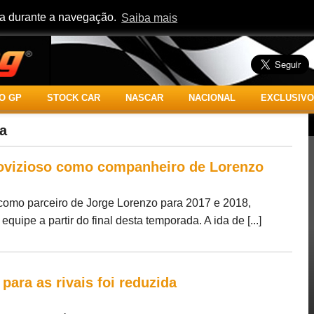
cia durante a navegação.
Saiba mais
O GP
STOCK CAR
NASCAR
NACIONAL
EXCLUSIVO
na
ovizioso como companheiro de Lorenzo
como parceiro de Jorge Lorenzo para 2017 e 2018,
uipe a partir do final desta temporada. A ida de [...]
para as rivais foi reduzida