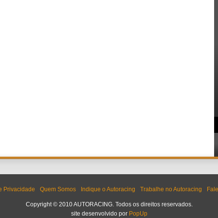
de Privacidade
Quem Somos
Indique o Autoracing
Trabalhe no Autoracing
Fal
Copyright © 2010 AUTORACING. Todos os direitos reservados.
site desenvolvido por
PopUp