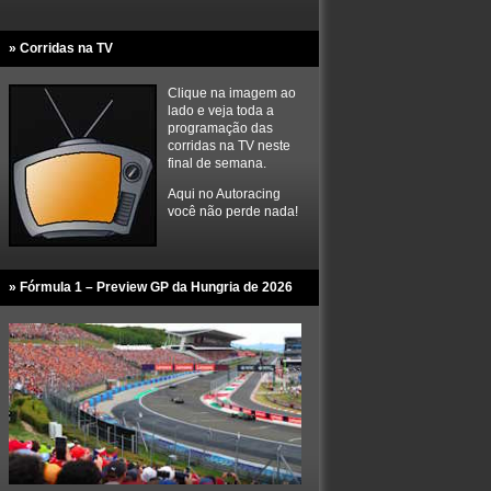
» Corridas na TV
Clique na imagem ao
lado e veja toda a
programação das
corridas na TV neste
final de semana.
Aqui no Autoracing
você não perde nada!
» Fórmula 1 – Preview GP da Hungria de 2026