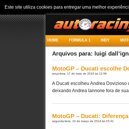
Este site utiliza cookies para entregar uma melhor experiên
HOME
FORMULA 1
INDY
MOT
Arquivos para: luigi dall’ig
MotoGP – Ducati escolhe D
terça-feira, 17 de maio de 2016 às 12:56
A Ducati escolheu Andrea Dovizioso 
deixando Andrea Iannone fora de sua eq
MotoGP – Ducati: Diferença 
segunda-feira, 10 de março de 2014 às 15:31