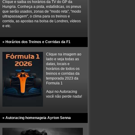
Clique e saiba os horários da TV do GP da
Hungria. Conheça a pista, estatísticas, os pneus
que serão usados, zonas de "modo reta", "modo
ultrapassagem", o clima para os treinos e
corrida, as apostas na bolsa de Londres, vídeos
e etc.
» Horários dos Treinos e Corridas da F1
Clique na imagem ao
lado e veja todas as
datas, locais e
horários de todos os
treinos e corridas da
temporada 2023 da
Formula 1
Aqui no Autoracing
você não perde nada!
» Autoracing homenageia Ayrton Senna