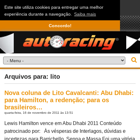
Este site utiliza cookies para entregar uma melhor
experiência durante a navegação.
Saiba mais
Concordo!
Arquivos para: lito
Nova coluna de Lito Cavalcanti: Abu Dhabi:
para Hamilton, a redenção; para os
brasileiros…
quarta-feira, 16 de novembro de 2011 às 13:51
Lewis Hamilton vence em Abu Dhabi 2011 Conteúdo
patrocinado por: Às vésperas de Interlagos, dúvidas e
incertezas para Barrichello, Senna e Massa Foi uma vitória