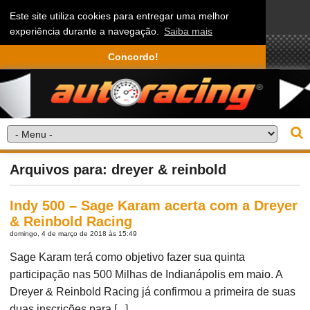
Este site utiliza cookies para entregar uma melhor
experiência durante a navegação.
Saiba mais
Concordo!
Arquivos para: dreyer & reinbold
Indy 500 – Sage Karam acerta com a Dreyer
& Reinbold Racing
domingo, 4 de março de 2018 às 15:49
Sage Karam terá como objetivo fazer sua quinta
participação nas 500 Milhas de Indianápolis em maio. A
Dreyer & Reinbold Racing já confirmou a primeira de suas
duas inscrições para [...]