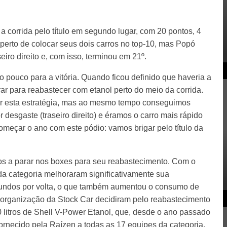
 corrida pelo título em segundo lugar, com 20 pontos, 4
 perto de colocar seus dois carros no top-10, mas Popó
ro direito e, com isso, terminou em 21º.
to pouco para a vitória. Quando ficou definido que haveria a
rar para reabastecer com etanol perto do meio da corrida.
nar esta estratégia, mas ao mesmo tempo conseguimos
 desgaste (traseiro direito) e éramos o carro mais rápido
 começar o ano com este pódio: vamos brigar pelo título da
otos a parar nos boxes para seu reabastecimento. Com o
da categoria melhoraram significativamente sua
gundos por volta, o que também aumentou o consumo de
a organização da Stock Car decidiram pelo reabastecimento
0 litros de Shell V-Power Etanol, que, desde o ano passado
 fornecido pela Raízen a todas as 17 equipes da categoria.