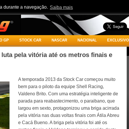
cia durante a navegação.
Saiba mais
O GP
STOCK CAR
NASCAR
NACIONAL
EXCLUSIVO
luta pela vitória até os metros finais e
A temporada 2013 da Stock Car começou muito
bem para o piloto da equipe Shell Racing,
Valdeno Brito. Com uma estratégia inteligente de
parada para reabastecimento, o paraibano, que
largou em sexto, protagonizou uma briga acirrada
pela vitória nas duas voltas finais com Átila Abreu
e Cacá Bueno. A briga pela vitória foi até os