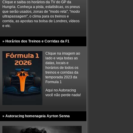
Clique e saiba os horários da TV do GP da
Hungria. Conheça a pista, estatísticas, os pneus
que serão usados, zonas de "modo reta", "modo
ultrapassagem", o clima para os treinos e
corrida, as apostas na bolsa de Londres, vídeos
e etc.
» Horários dos Treinos e Corridas da F1
Clique na imagem ao
lado e veja todas as
datas, locais e
horários de todos os
treinos e corridas da
temporada 2023 da
Formula 1
Aqui no Autoracing
você não perde nada!
» Autoracing homenageia Ayrton Senna