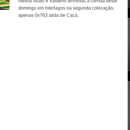
metros finais e Valdeno terminou a corrida deste
domingo em Interlagos na segunda colocação,
apenas 0s763 atrás de Cacá.