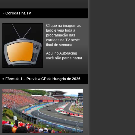
» Corridas na TV
Clique na imagem ao
lado e veja toda a
programação das
corridas na TV neste
final de semana.
Aqui no Autoracing
você não perde nada!
» Fórmula 1 – Preview GP da Hungria de 2026