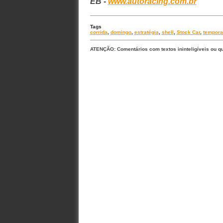
EB -
www.autoracing.com.br
Tags
corrida
,
domingo
,
estratégia
,
shell
,
Stock Car
,
tempora
ATENÇÃO: Comentários com textos ininteligíveis ou q