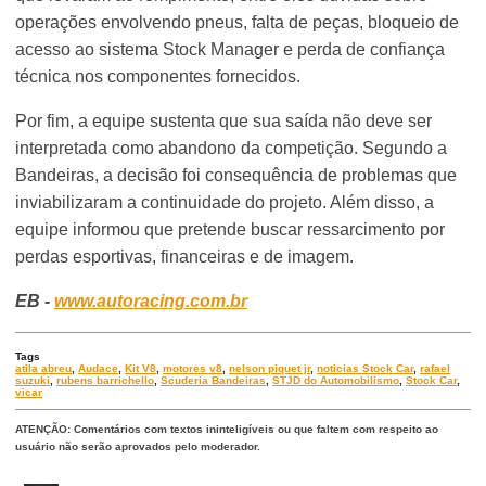
operações envolvendo pneus, falta de peças, bloqueio de
acesso ao sistema Stock Manager e perda de confiança
técnica nos componentes fornecidos.
Por fim, a equipe sustenta que sua saída não deve ser
interpretada como abandono da competição. Segundo a
Bandeiras, a decisão foi consequência de problemas que
inviabilizaram a continuidade do projeto. Além disso, a
equipe informou que pretende buscar ressarcimento por
perdas esportivas, financeiras e de imagem.
EB -
www.autoracing.com.br
Tags
atila abreu
,
Audace
,
Kit V8
,
motores v8
,
nelson piquet jr
,
noticias Stock Car
,
rafael
suzuki
,
rubens barrichello
,
Scuderia Bandeiras
,
STJD do Automobilismo
,
Stock Car
,
vicar
ATENÇÃO: Comentários com textos ininteligíveis ou que faltem com respeito ao
usuário não serão aprovados pelo moderador.