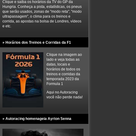
Clique e saiba os horários da TV do GP da
Hungria. Conheça a pista, estatísticas, os pneus
que serão usados, zonas de "modo reta", "modo
ultrapassagem", o clima para os treinos e
corrida, as apostas na bolsa de Londres, vídeos
e etc.
» Horários dos Treinos e Corridas da F1
Clique na imagem ao
lado e veja todas as
datas, locais e
horários de todos os
treinos e corridas da
temporada 2023 da
Formula 1
Aqui no Autoracing
você não perde nada!
» Autoracing homenageia Ayrton Senna