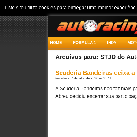
Este site utiliza cookies para entregar uma melhor experiên
HOME
FORMULA 1
INDY
MOT
Arquivos para: STJD do Au
Scuderia Bandeiras deixa a
terça-feira, 7 de julho de 2026 às 21:11
A Scuderia Bandeiras não faz mais pa
Abreu decidiu encerrar sua participaçã