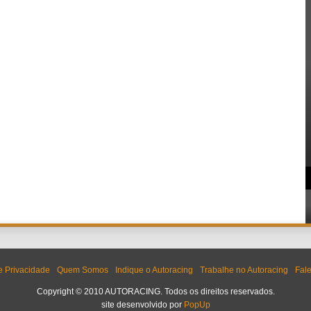
de Privacidade
Quem Somos
Indique o Autoracing
Trabalhe no Autoracing
Fal
Copyright © 2010 AUTORACING. Todos os direitos reservados.
site desenvolvido por
PopUp