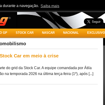
cia durante a navegação.
Saiba mais
O GP
STOCK CAR
NASCAR
NACIONAL
EXCLUSIVO
tomobilismo
 Stock Car em meio à crise
rte do grid da Stock Car. A equipe comandada por Átila
o na temporada 2026 na última terça-feira (1º), após [...]