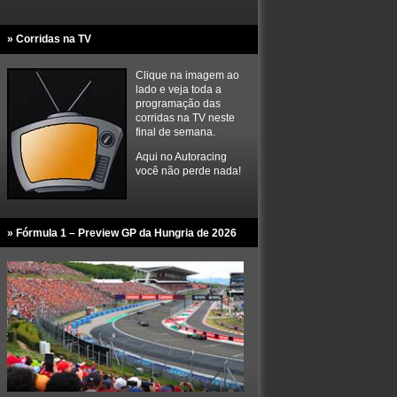
» Corridas na TV
Clique na imagem ao
lado e veja toda a
programação das
corridas na TV neste
final de semana.
Aqui no Autoracing
você não perde nada!
» Fórmula 1 – Preview GP da Hungria de 2026