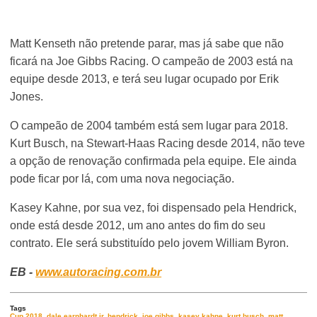
Matt Kenseth não pretende parar, mas já sabe que não
ficará na Joe Gibbs Racing. O campeão de 2003 está na
equipe desde 2013, e terá seu lugar ocupado por Erik
Jones.
O campeão de 2004 também está sem lugar para 2018.
Kurt Busch, na Stewart-Haas Racing desde 2014, não teve
a opção de renovação confirmada pela equipe. Ele ainda
pode ficar por lá, com uma nova negociação.
Kasey Kahne, por sua vez, foi dispensado pela Hendrick,
onde está desde 2012, um ano antes do fim do seu
contrato. Ele será substituído pelo jovem William Byron.
EB -
www.autoracing.com.br
Tags
Cup 2018
,
dale earnhardt jr
,
hendrick
,
joe gibbs
,
kasey kahne
,
kurt busch
,
matt