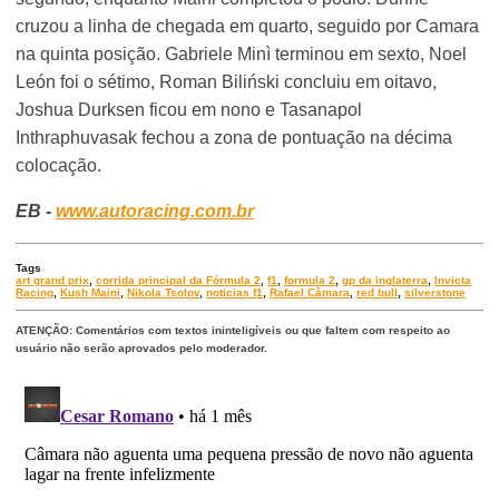
cruzou a linha de chegada em quarto, seguido por Camara
na quinta posição. Gabriele Minì terminou em sexto, Noel
León foi o sétimo, Roman Biliński concluiu em oitavo,
Joshua Durksen ficou em nono e Tasanapol
Inthraphuvasak fechou a zona de pontuação na décima
colocação.
EB -
www.autoracing.com.br
Tags
art grand prix
,
corrida principal da Fórmula 2
,
f1
,
formula 2
,
gp da inglaterra
,
Invicta
Racing
,
Kush Maini
,
Nikola Tsolov
,
noticias f1
,
Rafael Câmara
,
red bull
,
silverstone
ATENÇÃO: Comentários com textos ininteligíveis ou que faltem com respeito ao
usuário não serão aprovados pelo moderador.