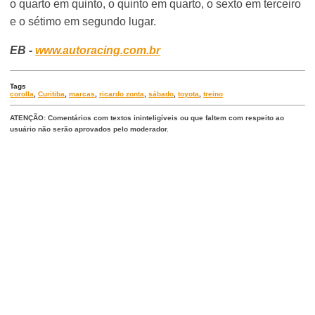
o quarto em quinto, o quinto em quarto, o sexto em terceiro
e o sétimo em segundo lugar.
EB -
www.autoracing.com.br
Tags
corolla
,
Curitiba
,
marcas
,
ricardo zonta
,
sábado
,
toyota
,
treino
ATENÇÃO: Comentários com textos ininteligíveis ou que faltem com respeito ao
usuário não serão aprovados pelo moderador.