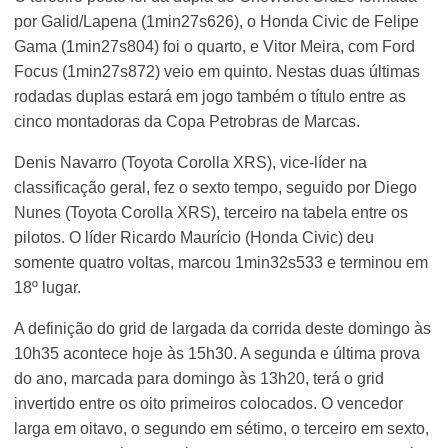
por Galid/Lapena (1min27s626), o Honda Civic de Felipe
Gama (1min27s804) foi o quarto, e Vitor Meira, com Ford
Focus (1min27s872) veio em quinto. Nestas duas últimas
rodadas duplas estará em jogo também o título entre as
cinco montadoras da Copa Petrobras de Marcas.
Denis Navarro (Toyota Corolla XRS), vice-líder na
classificação geral, fez o sexto tempo, seguido por Diego
Nunes (Toyota Corolla XRS), terceiro na tabela entre os
pilotos. O líder Ricardo Maurício (Honda Civic) deu
somente quatro voltas, marcou 1min32s533 e terminou em
18º lugar.
A definição do grid de largada da corrida deste domingo às
10h35 acontece hoje às 15h30. A segunda e última prova
do ano, marcada para domingo às 13h20, terá o grid
invertido entre os oito primeiros colocados. O vencedor
larga em oitavo, o segundo em sétimo, o terceiro em sexto,