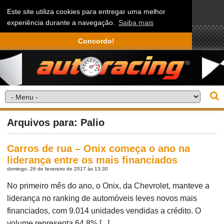
Este site utiliza cookies para entregar uma melhor
experiência durante a navegação.
Saiba mais
Concordo!
Arquivos para: Palio
Carros de rua – Onix começa o ano na
liderança entre os mais financiados
domingo, 26 de fevereiro de 2017 às 13:30
No primeiro mês do ano, o Onix, da Chevrolet, manteve a
liderança no ranking de automóveis leves novos mais
financiados, com 9.014 unidades vendidas a crédito. O
volume representa 64,8% [...]