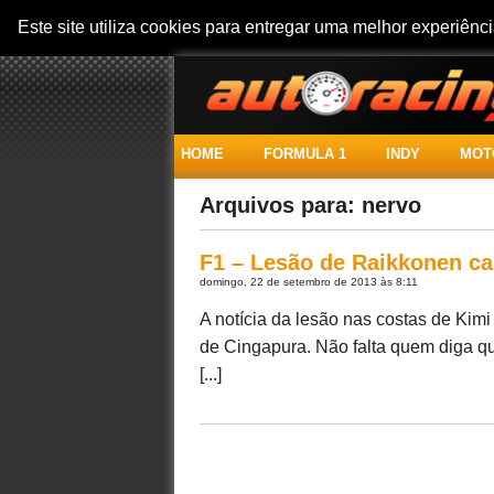
Este site utiliza cookies para entregar uma melhor experiên
HOME
FORMULA 1
INDY
MOT
Arquivos para: nervo
F1 – Lesão de Raikkonen ca
domingo, 22 de setembro de 2013 às 8:11
A notícia da lesão nas costas de Ki
de Cingapura. Não falta quem diga qu
[...]