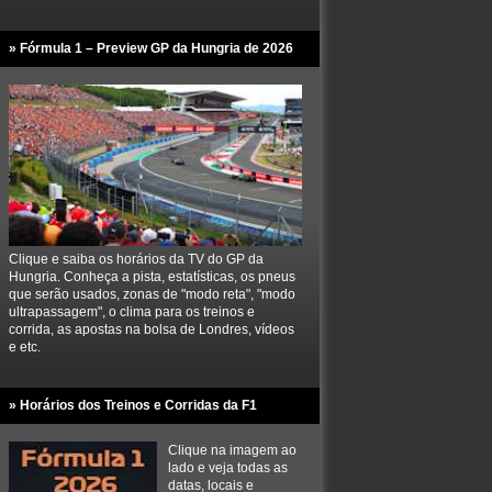
» Fórmula 1 – Preview GP da Hungria de 2026
Clique e saiba os horários da TV do GP da
Hungria. Conheça a pista, estatísticas, os pneus
que serão usados, zonas de "modo reta", "modo
ultrapassagem", o clima para os treinos e
corrida, as apostas na bolsa de Londres, vídeos
e etc.
» Horários dos Treinos e Corridas da F1
Clique na imagem ao
lado e veja todas as
datas, locais e