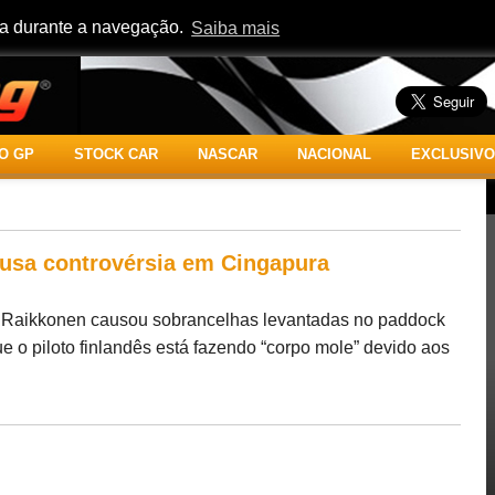
cia durante a navegação.
Saiba mais
O GP
STOCK CAR
NASCAR
NACIONAL
EXCLUSIVO
usa controvérsia em Cingapura
mi Raikkonen causou sobrancelhas levantadas no paddock
e o piloto finlandês está fazendo “corpo mole” devido aos