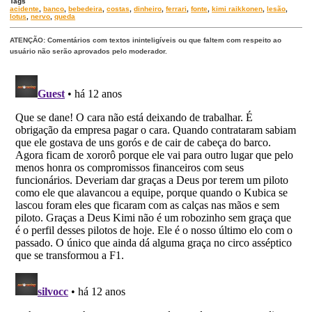
Tags
acidente
,
banco
,
bebedeira
,
costas
,
dinheiro
,
ferrari
,
fonte
,
kimi raikkonen
,
lesão
,
lotus
,
nervo
,
queda
ATENÇÃO: Comentários com textos ininteligíveis ou que faltem com respeito ao
usuário não serão aprovados pelo moderador.