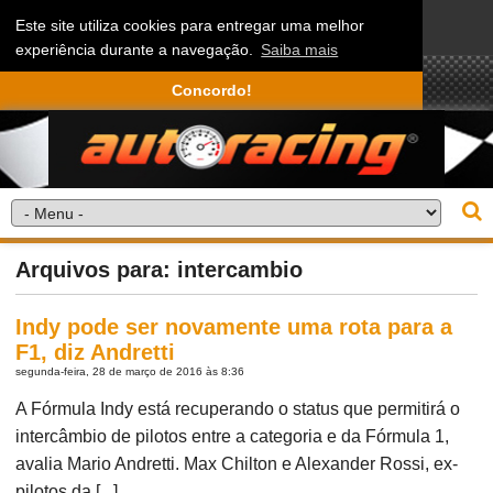
Este site utiliza cookies para entregar uma melhor
experiência durante a navegação.
Saiba mais
Concordo!
Arquivos para: intercambio
Indy pode ser novamente uma rota para a
F1, diz Andretti
segunda-feira, 28 de março de 2016 às 8:36
A Fórmula Indy está recuperando o status que permitirá o
intercâmbio de pilotos entre a categoria e da Fórmula 1,
avalia Mario Andretti. Max Chilton e Alexander Rossi, ex-
pilotos da [...]