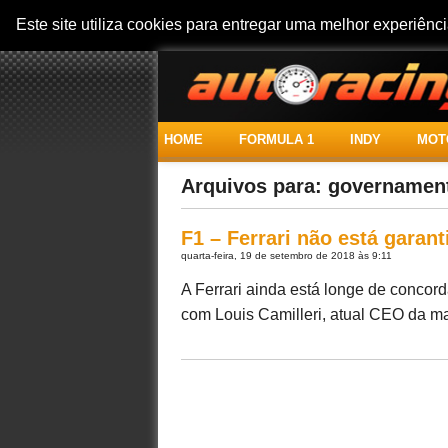
Este site utiliza cookies para entregar uma melhor experiên
HOME
FORMULA 1
INDY
MOT
Arquivos para: governamen
F1 – Ferrari não está garant
quarta-feira, 19 de setembro de 2018 às 9:11
A Ferrari ainda está longe de conco
com Louis Camilleri, atual CEO da marc