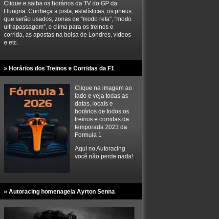
Clique e saiba os horários da TV do GP da
Hungria. Conheça a pista, estatísticas, os pneus
que serão usados, zonas de "modo reta", "modo
ultrapassagem", o clima para os treinos e
corrida, as apostas na bolsa de Londres, vídeos
e etc.
» Horários dos Treinos e Corridas da F1
Clique na imagem ao
lado e veja todas as
datas, locais e
horários de todos os
treinos e corridas da
temporada 2023 da
Formula 1
Aqui no Autoracing
você não perde nada!
» Autoracing homenageia Ayrton Senna