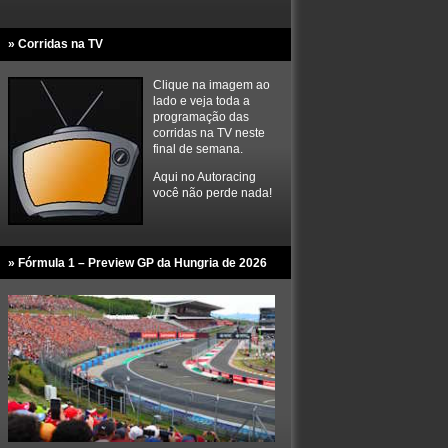
» Corridas na TV
Clique na imagem ao
lado e veja toda a
programação das
corridas na TV neste
final de semana.
Aqui no Autoracing
você não perde nada!
» Fórmula 1 – Preview GP da Hungria de 2026