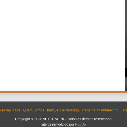
de Privacidade
Quem Somos
Indique o Autoracing
Trabalhe no Autoracing
Fal
Copyright © 2010 AUTORACING. Todos os direitos reservados.
site desenvolvido por
PopUp