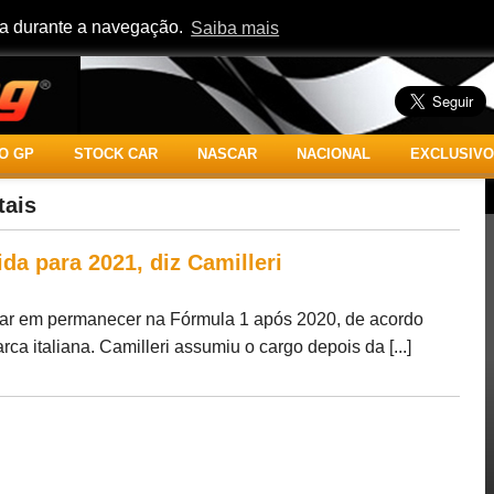
cia durante a navegação.
Saiba mais
O GP
STOCK CAR
NASCAR
NACIONAL
EXCLUSIVO
tais
ida para 2021, diz Camilleri
rdar em permanecer na Fórmula 1 após 2020, de acordo
a italiana. Camilleri assumiu o cargo depois da [...]