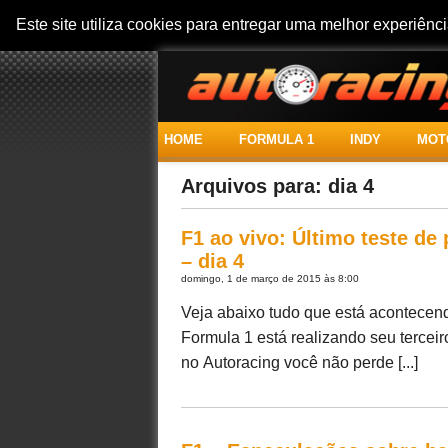
Este site utiliza cookies para entregar uma melhor experiên
HOME
FORMULA 1
INDY
MOT
Arquivos para: dia 4
F1 ao vivo: Último teste d
– dia 4
domingo, 1 de março de 2015 às 8:00
Veja abaixo tudo que está acontece
Formula 1 está realizando seu terceir
no Autoracing você não perde [...]