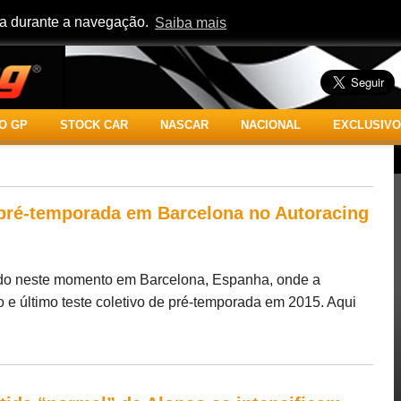
cia durante a navegação.
Saiba mais
O GP
STOCK CAR
NASCAR
NACIONAL
EXCLUSIVO
e pré-temporada em Barcelona no Autoracing
ndo neste momento em Barcelona, Espanha, onde a
o e último teste coletivo de pré-temporada em 2015. Aqui