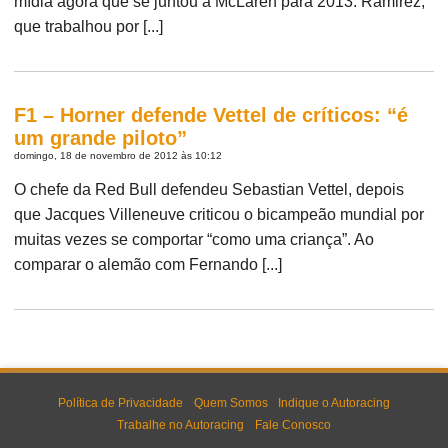
mídia agora que se juntou à McLaren para 2013. Ramirez,
que trabalhou por [...]
F1 – Horner defende Vettel de críticos: “é
um grande piloto”
domingo, 18 de novembro de 2012 às 10:12
O chefe da Red Bull defendeu Sebastian Vettel, depois
que Jacques Villeneuve criticou o bicampeão mundial por
muitas vezes se comportar “como uma criança”. Ao
comparar o alemão com Fernando [...]
Política de Privacidade
Quem Somos
Indique o Autoracing
Trabalhe no Autoracing
Fale Conosco