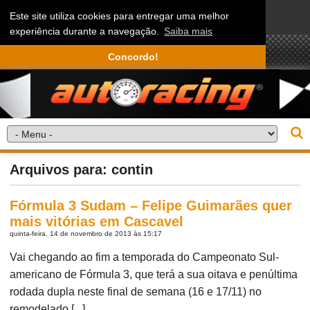
Este site utiliza cookies para entregar uma melhor
experiência durante a navegação.
Saiba mais
Concordo!
Arquivos para: contin
Fórmula 3 Sudam – Felipe Guimarães quer
mais vitórias em Cascavel
quinta-feira, 14 de novembro de 2013 às 15:17
Vai chegando ao fim a temporada do Campeonato Sul-
americano de Fórmula 3, que terá a sua oitava e penúltima
rodada dupla neste final de semana (16 e 17/11) no
remodelado [...]