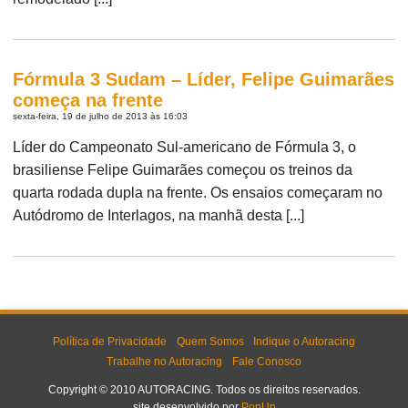
Fórmula 3 Sudam – Líder, Felipe Guimarães
começa na frente
sexta-feira, 19 de julho de 2013 às 16:03
Líder do Campeonato Sul-americano de Fórmula 3, o
brasiliense Felipe Guimarães começou os treinos da
quarta rodada dupla na frente. Os ensaios começaram no
Autódromo de Interlagos, na manhã desta [...]
Política de Privacidade
Quem Somos
Indique o Autoracing
Trabalhe no Autoracing
Fale Conosco
Copyright © 2010 AUTORACING. Todos os direitos reservados.
site desenvolvido por
PopUp