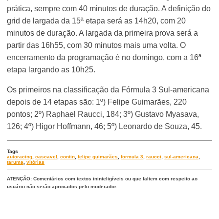
prática, sempre com 40 minutos de duração. A definição do
grid de largada da 15ª etapa será as 14h20, com 20
minutos de duração. A largada da primeira prova será a
partir das 16h55, com 30 minutos mais uma volta. O
encerramento da programação é no domingo, com a 16ª
etapa largando as 10h25.
Os primeiros na classificação da Fórmula 3 Sul-americana
depois de 14 etapas são: 1º) Felipe Guimarães, 220
pontos; 2º) Raphael Raucci, 184; 3º) Gustavo Myasava,
126; 4º) Higor Hoffmann, 46; 5º) Leonardo de Souza, 45.
Tags
autoracing
,
cascavel
,
contin
,
felipe guimarães
,
formula 3
,
raucci
,
sul-americana
,
taruma
,
vitórias
ATENÇÃO: Comentários com textos ininteligíveis ou que faltem com respeito ao
usuário não serão aprovados pelo moderador.