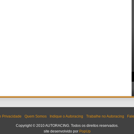
de Privacidade
Quem Somos
Indique o Autoracing
Trabalhe no Autoracing
Fal
Copyright © 2010 AUTORACING. Todos os direitos reservados.
site desenvolvido por
PopUp