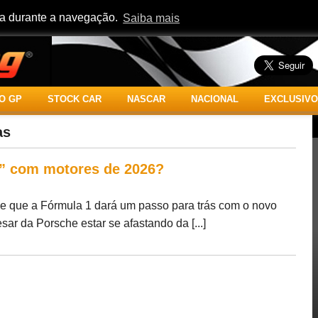
cia durante a navegação.
Saiba mais
O GP
STOCK CAR
NASCAR
NACIONAL
EXCLUSIVO
as
s” com motores de 2026?
 que a Fórmula 1 dará um passo para trás com o novo
ar da Porsche estar se afastando da [...]