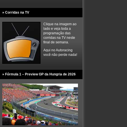
» Corridas na TV
Clique na imagem ao
lado e veja toda a
programação das
corridas na TV neste
final de semana.
Aqui no Autoracing
você não perde nada!
» Fórmula 1 – Preview GP da Hungria de 2026