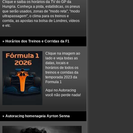
Clique e saiba os horários da TV do GP da
Hungria. Conheça a pista, estatísticas, os pneus
que serão usados, zonas de "modo reta", "modo
ultrapassagem", o clima para os treinos e
corrida, as apostas na bolsa de Londres, vídeos
e etc.
» Horários dos Treinos e Corridas da F1
Clique na imagem ao
lado e veja todas as
datas, locais e
horários de todos os
treinos e corridas da
temporada 2023 da
Formula 1
Aqui no Autoracing
você não perde nada!
» Autoracing homenageia Ayrton Senna