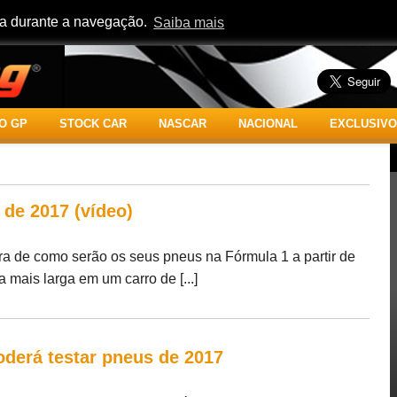
cia durante a navegação.
Saiba mais
O GP
STOCK CAR
NASCAR
NACIONAL
EXCLUSIVO
 de 2017 (vídeo)
tra de como serão os seus pneus na Fórmula 1 a partir de
 mais larga em um carro de [...]
oderá testar pneus de 2017