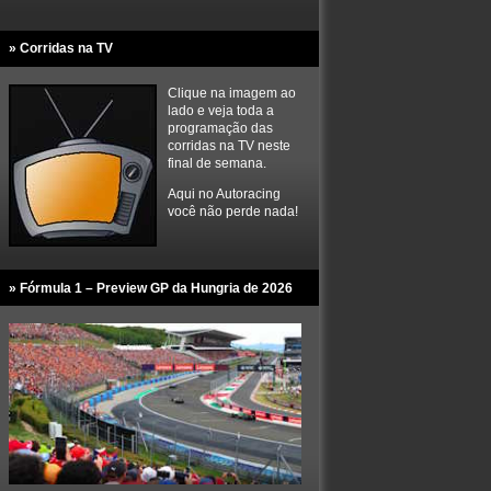
» Corridas na TV
Clique na imagem ao
lado e veja toda a
programação das
corridas na TV neste
final de semana.
Aqui no Autoracing
você não perde nada!
» Fórmula 1 – Preview GP da Hungria de 2026