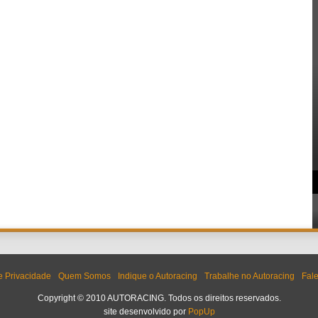
de Privacidade
Quem Somos
Indique o Autoracing
Trabalhe no Autoracing
Fal
Copyright © 2010 AUTORACING. Todos os direitos reservados.
site desenvolvido por
PopUp