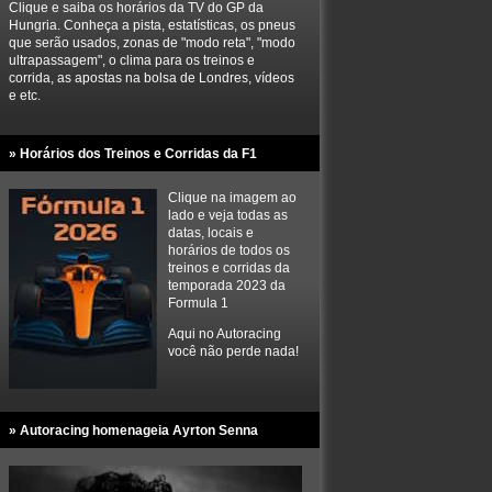
Clique e saiba os horários da TV do GP da
Hungria. Conheça a pista, estatísticas, os pneus
que serão usados, zonas de "modo reta", "modo
ultrapassagem", o clima para os treinos e
corrida, as apostas na bolsa de Londres, vídeos
e etc.
» Horários dos Treinos e Corridas da F1
Clique na imagem ao
lado e veja todas as
datas, locais e
horários de todos os
treinos e corridas da
temporada 2023 da
Formula 1
Aqui no Autoracing
você não perde nada!
» Autoracing homenageia Ayrton Senna