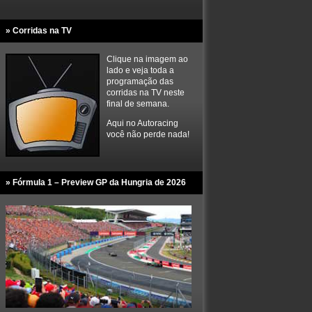
» Corridas na TV
Clique na imagem ao
lado e veja toda a
programação das
corridas na TV neste
final de semana.
Aqui no Autoracing
você não perde nada!
» Fórmula 1 – Preview GP da Hungria de 2026