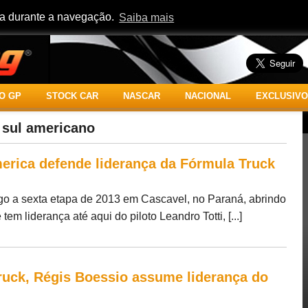
cia durante a navegação.
Saiba mais
O GP
STOCK CAR
NASCAR
NACIONAL
EXCLUSIVO
 sul americano
rica defende liderança da Fórmula Truck
go a sexta etapa de 2013 em Cascavel, no Paraná, abrindo
 liderança até aqui do piloto Leandro Totti, [...]
Truck, Régis Boessio assume liderança do