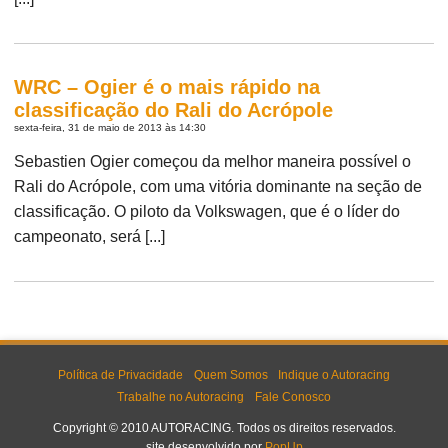
WRC – Ogier é o mais rápido na
classificação do Rali do Acrópole
sexta-feira, 31 de maio de 2013 às 14:30
Sebastien Ogier começou da melhor maneira possível o
Rali do Acrópole, com uma vitória dominante na seção de
classificação. O piloto da Volkswagen, que é o líder do
campeonato, será [...]
Política de Privacidade
Quem Somos
Indique o Autoracing
Trabalhe no Autoracing
Fale Conosco
Copyright © 2010 AUTORACING. Todos os direitos reservados.
site desenvolvido por
PopUp