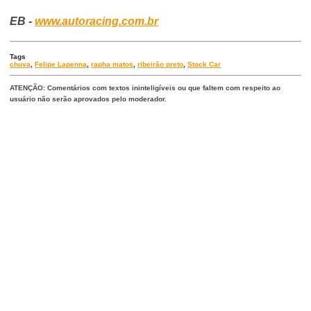
EB -
www.autoracing.com.br
Tags
chuva
,
Felipe Lapenna
,
rapha matos
,
ribeirão preto
,
Stock Car
ATENÇÃO: Comentários com textos ininteligíveis ou que faltem com respeito ao
usuário não serão aprovados pelo moderador.