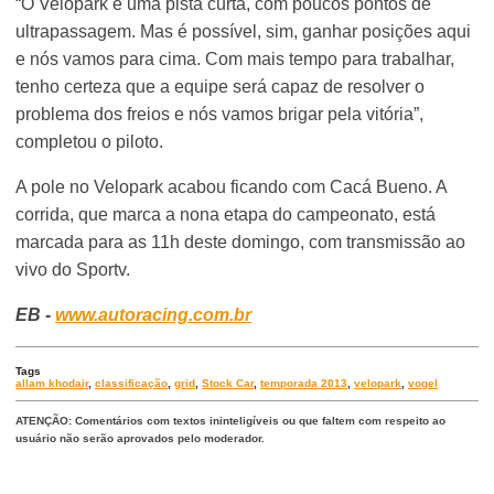
“O Velopark é uma pista curta, com poucos pontos de
ultrapassagem. Mas é possível, sim, ganhar posições aqui
e nós vamos para cima. Com mais tempo para trabalhar,
tenho certeza que a equipe será capaz de resolver o
problema dos freios e nós vamos brigar pela vitória”,
completou o piloto.
A pole no Velopark acabou ficando com Cacá Bueno. A
corrida, que marca a nona etapa do campeonato, está
marcada para as 11h deste domingo, com transmissão ao
vivo do Sportv.
EB -
www.autoracing.com.br
Tags
allam khodair
,
classificação
,
grid
,
Stock Car
,
temporada 2013
,
velopark
,
vogel
ATENÇÃO: Comentários com textos ininteligíveis ou que faltem com respeito ao
usuário não serão aprovados pelo moderador.